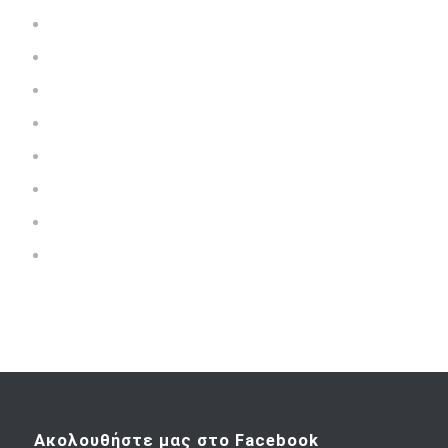
ΠΑΙΔΙΚΑ ΕΠΙΠΛΑ
Πολιτική Απορρήτου
Πολυθρόνες LIVIN
Στρώματα Θεσσαλονίκη
Συρόμενες & Ανοιγόμενες Ντουλάπες
Συρταριέρες Κομοδίνα
Τραπεζάκια Σαλονιού
Τραπεζαρίες LIVIN
Ακολουθήστε μας στο Facebook