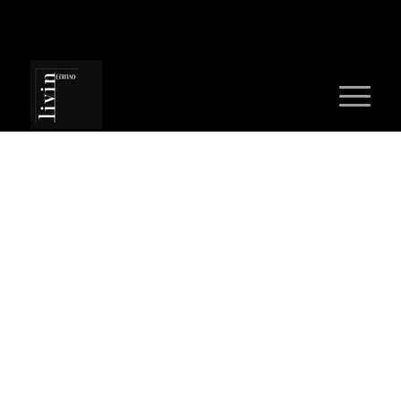
Τηλέφ :
+30 2310 715823