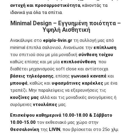
αντοχή και προσαρμοστικότητα
, κάνοντάς τα
ιδανικά για όλα τα σπίτια.
Minimal Design – Εγγυημένη ποιότητα –
Υψηλή Αισθητική
Ανακάλυψε στο
epiplo-livin.gr
τη συλλογή μας από
minimal έπιπλα σαλονιού
.
Ανανέωσε την
επίπλωση
του σπιτιού σου με μία μοναδική
σύνθεση τοίχου
καθώς επίσης και με μία
επιπλοσύνθεση
που
διαθέτει μηχανισμούς soft close και αντίστοιχα
βάσεις τηλεόρασης
, επίσης
γωνιακό καναπέ
και
μπουφέ
, καθώς και
υφασμάτινες καρέκλες
με ένα
τραπέζι. Μην παραλείψεις να εξερευνήσεις τις
κουζίνες μας
αλλά και τις μοναδικές ανοιγόμενες ή
συρόμενες
ντουλάπες
μας.
Επισκέψου
καθημερινά 10.00-18.00 & Σάββατο
10.00-15.00
τον εκθεσιακό μας χώρο στην
Θεσσαλονίκη
της
LIVIN
, που βρίσκεται στο 25ο χλμ.