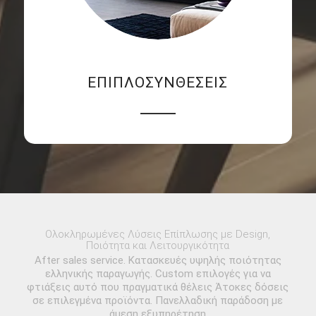
ΕΠΙΠΛΟΣΥΝΘΕΣΕΙΣ
Ολοκληρωμένες Λύσεις Επίπλωσης με Design,
Ποιότητα και Λειτουργικότητα
After sales service. Κατασκευές υψηλής ποιότητας
ελληνικής παραγωγής. Custom επιλογές για να
φτιάξεις αυτό που πραγματικά θέλεις Άτοκες δόσεις
σε επιλεγμένα προϊόντα. Πανελλαδική παράδοση με
άμεση εξυπηρέτηση