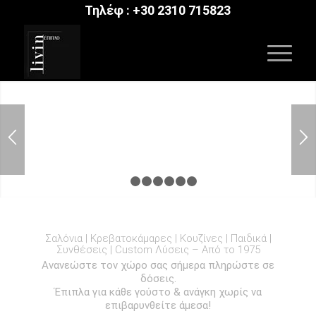
Τηλέφ :
+30 2310 715823
1
2
3
4
5
6
7
Σαλόνια | Κρεβατοκάμαρες | Κουζίνες | Παιδικά |
Συνθέσεις | Custom Λύσεις – Από το 1975
Ανανεώστε τον χώρο σας σήμερα πληρώστε σε
δόσεις.
Έπιπλα για κάθε γούστο & ανάγκη χωρίς να
επιβαρυνθείτε άμεσα!