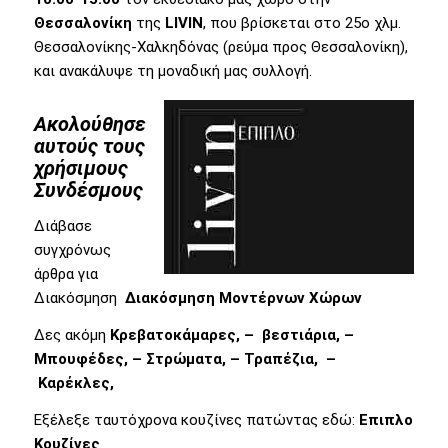
Θεσσαλονίκη
της
LIVIN
, που βρίσκεται στο 25ο χλμ.
Θεσσαλονίκης-Χαλκηδόνας (ρεύμα προς Θεσσαλονίκη),
και ανακάλυψε τη μοναδική μας συλλογή.
Ακολούθησε
αυτούς τους
χρήσιμους
Συνδέσμους
Διάβασε
συγχρόνως
άρθρα για
Διακόσμηση
Διακόσμηση Μοντέρνων Χώρων
Δες ακόμη
Κρεβατοκάμαρες, –
βεστιάρια, –
Μπουφέδες,
–
Στρώματα
, –
Τραπέζια,
–
Καρέκλες,
Εξέλεξε ταυτόχρονα κουζίνες πατώντας εδώ:
Επιπλο
Κουζίνες
.