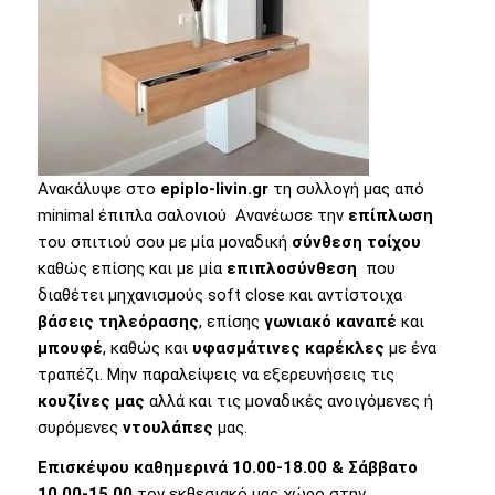
Ανακάλυψε στο
epiplo-livin.gr
τη συλλογή μας από
minimal έπιπλα σαλονιού
.
Ανανέωσε την
επίπλωση
του σπιτιού σου με μία μοναδική
σύνθεση τοίχου
καθώς επίσης και με μία
επιπλοσύνθεση
που
διαθέτει μηχανισμούς soft close και αντίστοιχα
βάσεις τηλεόρασης
, επίσης
γωνιακό καναπέ
και
μπουφέ
, καθώς και
υφασμάτινες καρέκλες
με ένα
τραπέζι. Μην παραλείψεις να εξερευνήσεις τις
κουζίνες μας
αλλά και τις μοναδικές ανοιγόμενες ή
συρόμενες
ντουλάπες
μας.
Επισκέψου
καθημερινά 10.00-18.00 & Σάββατο
10.00-15.00
τον εκθεσιακό μας χώρο στην