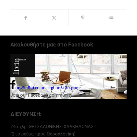
Ακολουθήστε μας στο Facebook
συνδεθείτε με την σελίδα μας
Join our Facebook community
ΔΙΕΥΘΥΝΣΗ:
24ο χλμ. ΘΕΣΣΑΛΟΝΙΚΗΣ-ΧΑΛΚΗΔΟΝΑΣ
(Στο ρεύμα προς Θεσσαλονίκη)