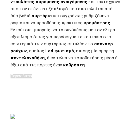
ντουλάπες συρόμενες ανοιγόμενες
και ταυτόχρονα
από τον στάνταρ εξοπλισμό που αποτελείται από
δύο βαθιά
συρτάρια
και συγχρόνως ρυθμιζόμενα
ράφια και να προσθέσεις πρακτικές
κρεμάστρες
.
Εντούτοις μπορείς να τα συνδυάσεις με τον εξτρά
εξοπλισμό όπως για παράδειγμα τα κουτάκια στο
εσωτερικό των συρταριών, επιπλέον το
ασανσέρ
ρούχων,
ομοίως
Led φωτισμό
, επίσης μία όμορφη
παντελονοθήκη,
ή εν τέλει να τοποθετήσεις μέσα ή
έξω από τις πόρτες έναν
καθρέπτη
.
Περισσότερα
Zήτησε Προσφορά!
ΝΤΟΥΛΑΠΑ
BASIC